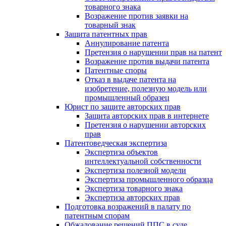
товарного знака
Возражение против заявки на
товарный знак
Защита патентных прав
Аннулирование патента
Претензия о нарушении прав на патент
Возражение против выдачи патента
Патентные споры
Отказ в выдаче патента на
изобретение, полезную модель или
промышленный образец
Юрист по защите авторских прав
Защита авторских прав в интернете
Претензия о нарушении авторских
прав
Патентоведческая экспертиза
Экспертиза объектов
интеллектуальной собственности
Экспертиза полезной модели
Экспертиза промышленного образца
Экспертиза товарного знака
Экспертиза авторских прав
Подготовка возражений в палату по
патентным спорам
Обжалование решений ППС в суде